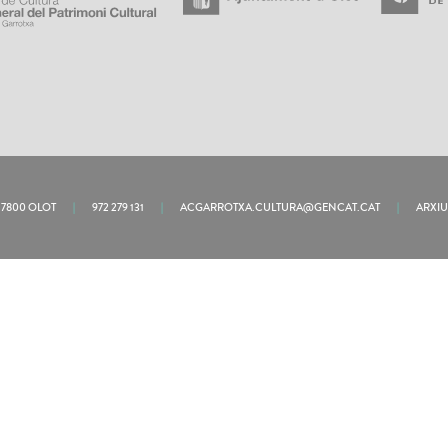
 17800 OLOT
|
972 279 131
|
ACGARROTXA.CULTURA@GENCAT.CAT
|
ARXI