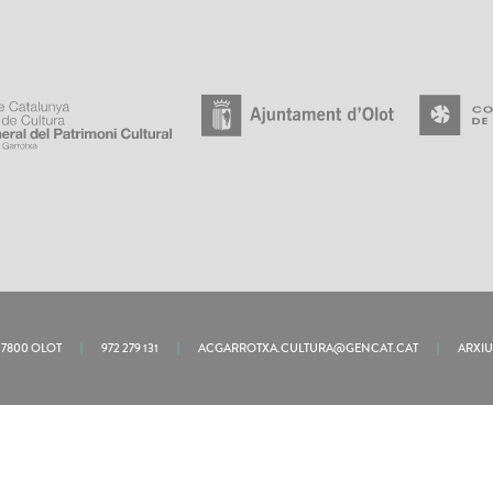
 17800 OLOT
|
972 279 131
|
ACGARROTXA.CULTURA@GENCAT.CAT
|
ARXI