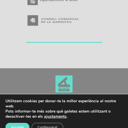
Utilitzem cookies per donar-te la millor experiència al nostre
web.
PLAÇA DEL PUIG DEL ROSER, 1 17800 OLOT
|
972 279 131
|
Pots informar-te més sobre què galetes estem utilitzant o
ACGARROTXA.CULTURA@GENCAT.CAT
|
ARXIU@OLOT.CAT
|
desactivar-les en els
ajustaments
.
POLÍTICA DE PRIVACITAT
Accepta
Configuració