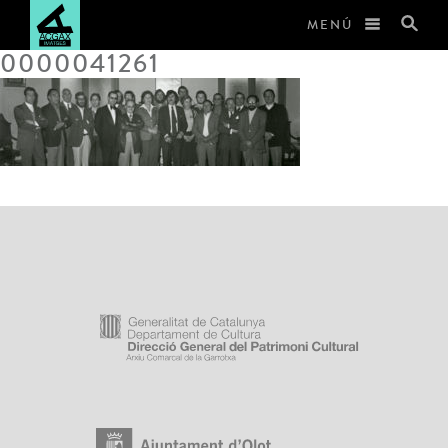
MENÚ
0000041261