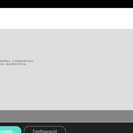
U@OLOT.CAT
|
POLÍTICA DE PRIVACITAT
ccepta
Configuració