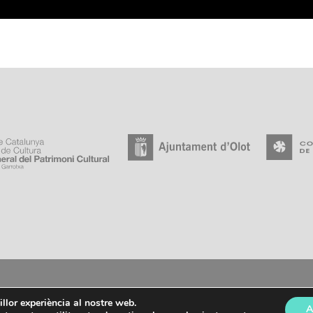
 17800 OLOT
|
972 279 131
|
ACGARROTXA.CULTURA@GENCAT.CAT
|
ARXI
illor experiència al nostre web.
A